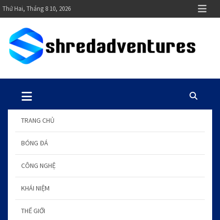
S
Thứ Hai, Tháng 8 10, 2026
k
i
p
t
o
shredadventures.com
Blog kiến thức chuẩn hay
c
o
n
t
TRANG CHỦ
e
n
BÓNG ĐÁ
t
CÔNG NGHỆ
KHÁI NIỆM
THẾ GIỚI