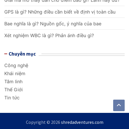
à
GPS là gì? Những điều cần biết về định vị toàn cầu
i
Bae nghĩa là gì? Nguồn gốc, ý nghĩa của bae
v
Xét nghiệm WBC là gì? Phản ánh điều gì?
i
ế
Chuyên mục
t
Công nghệ
Khái niệm
Tâm linh
Thế Giới
Tin tức
Copyright © 2026
shredadventures.com