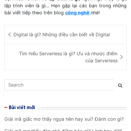
lập trình viên là gì… Hẹn gặp lại các bạn trong những
bài viết tiếp theo trên blog
công nghệ
nhé!
Đ
Digital là gì? Những điều cần biết về Digital
i
ề
Tìm hiểu Serverless là gì? Ưu và nhược điểm
của Serverless
u
h
S
ư
e
ớ
a
r
n
Bài viết mới
c
g
h
Giải mã giấc mơ thấy ngựa hên hay xui? Đánh con gì?
b
Giải mã mơ thấy đàn chó điềm báo gì? Lành hay dữ?