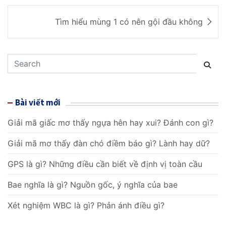
Đ
Tìm hiểu mùng 1 có nên gội đầu không
i
ề
S
u
e
a
h
r
Bài viết mới
ư
c
h
Giải mã giấc mơ thấy ngựa hên hay xui? Đánh con gì?
ớ
Giải mã mơ thấy đàn chó điềm báo gì? Lành hay dữ?
n
g
GPS là gì? Những điều cần biết về định vị toàn cầu
b
Bae nghĩa là gì? Nguồn gốc, ý nghĩa của bae
à
Xét nghiệm WBC là gì? Phản ánh điều gì?
i