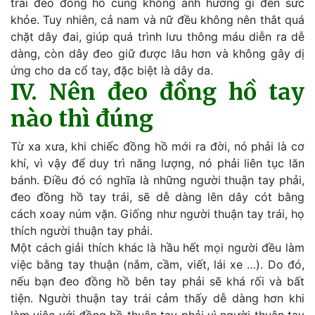
trai đeo đồng hồ cũng không ảnh hưởng gì đến sức
khỏe. Tuy nhiên, cả nam và nữ đều không nên thắt quá
chặt dây đai, giúp quá trình lưu thông máu diễn ra dễ
dàng, còn dây đeo giữ được lâu hơn và không gây dị
ứng cho da cổ tay, đặc biệt là dây da.
IV. Nên đeo đồng hồ tay
nào thì đúng
Từ xa xưa, khi chiếc đồng hồ mới ra đời, nó phải là cơ
khí, vì vậy để duy trì năng lượng, nó phải liên tục lăn
bánh. Điều đó có nghĩa là những người thuận tay phải,
đeo đồng hồ tay trái, sẽ dễ dàng lên dây cót bằng
cách xoay núm vặn. Giống như người thuận tay trái, họ
thích người thuận tay phải.
Một cách giải thích khác là hầu hết mọi người đều làm
việc bằng tay thuận (nắm, cầm, viết, lái xe …). Do đó,
nếu bạn đeo đồng hồ bên tay phải sẽ khá rối và bất
tiện. Người thuận tay trái cảm thấy dễ dàng hơn khi