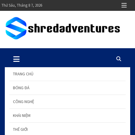
S
Thứ Sáu, Tháng 8 7, 2026
k
i
p
t
o
shredadventures.com
Blog kiến thức chuẩn hay
c
o
n
t
TRANG CHỦ
e
n
BÓNG ĐÁ
t
CÔNG NGHỆ
KHÁI NIỆM
THẾ GIỚI