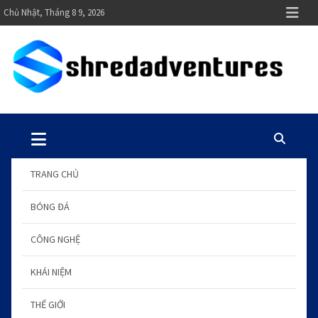
S
Chủ Nhật, Tháng 8 9, 2026
k
i
p
t
o
shredadventures.com
Blog kiến thức chuẩn hay
c
o
n
t
TRANG CHỦ
e
n
BÓNG ĐÁ
t
CÔNG NGHỆ
KHÁI NIỆM
THẾ GIỚI