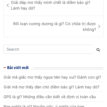
Giải đáp mơ thấy mình chết là điềm báo gì?
i
Lành hay dữ?
ề
Rối loạn cương dương là gì? Có chữa trị được
u
không?
h
ư
S
ớ
e
a
n
r
Bài viết mới
g
c
h
Giải mã giấc mơ thấy ngựa hên hay xui? Đánh con gì?
b
Giải mã mơ thấy đàn chó điềm báo gì? Lành hay dữ?
à
i
GPS là gì? Những điều cần biết về định vị toàn cầu
Bae nghĩa là gì? Nguồn gốc, ý nghĩa của bae